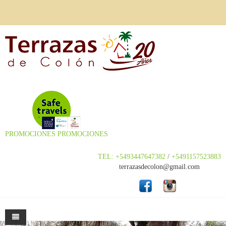
PROMOCIONES
PROMOCIONES
TEL: +5493447647382
/
+5491157523883
terrazasdecolon@gmail.com