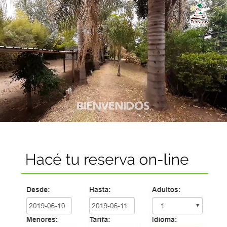
Inicio
Hostería
Cabañas
Restó
Servicios
Galería
Tarifas
Promociones
Mapa
Contacto